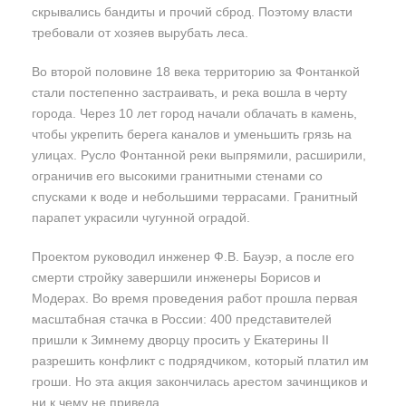
скрывались бандиты и прочий сброд. Поэтому власти
требовали от хозяев вырубать леса.
Во второй половине 18 века территорию за Фонтанкой
стали постепенно застраивать, и река вошла в черту
города. Через 10 лет город начали облачать в камень,
чтобы укрепить берега каналов и уменьшить грязь на
улицах. Русло Фонтанной реки выпрямили, расширили,
ограничив его высокими гранитными стенами со
спусками к воде и небольшими террасами. Гранитный
парапет украсили чугунной оградой.
Проектом руководил инженер Ф.В. Бауэр, а после его
смерти стройку завершили инженеры Борисов и
Модерах. Во время проведения работ прошла первая
масштабная стачка в России: 400 представителей
пришли к Зимнему дворцу просить у Екатерины II
разрешить конфликт с подрядчиком, который платил им
гроши. Но эта акция закончилась арестом зачинщиков и
ни к чему не привела.