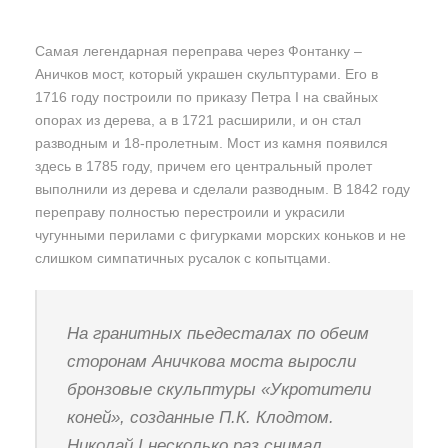
Самая легендарная переправа через Фонтанку –
Аничков мост, который украшен скульптурами. Его в
1716 году построили по приказу Петра I на свайных
опорах из дерева, а в 1721 расширили, и он стал
разводным и 18-пролетным. Мост из камня появился
здесь в 1785 году, причем его центральный пролет
выполнили из дерева и сделали разводным. В 1842 году
переправу полностью перестроили и украсили
чугунными перилами с фигурками морских коньков и не
слишком симпатичных русалок с копытцами.
На гранитных пьедесталах по обеим
сторонам Аничкова моста выросли
бронзовые скульптуры «Укротители
коней», созданные П.К. Клодтом.
Николай I несколько раз снимал