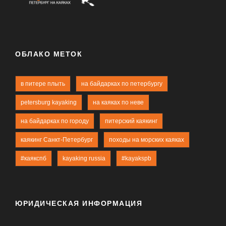
ОБЛАКО МЕТОК
в питере плыть
на байдарках по петербургу
petersburg kayaking
на каяках по неве
на байдарках по городу
питерский каякинг
каякинг Санкт-Петербург
походы на морских каяках
#каякспб
kayaking russia
#kayakspb
ЮРИДИЧЕСКАЯ ИНФОРМАЦИЯ