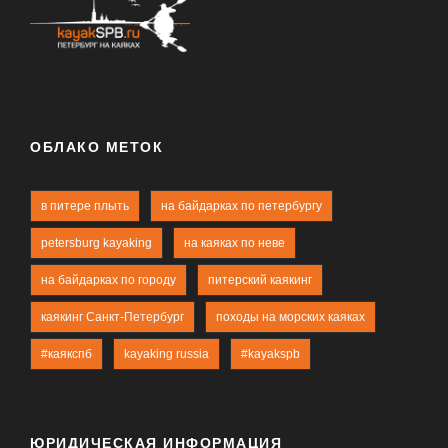
ОБЛАКО МЕТОК
в питере плыть
на байдарках по петербургу
petersburg kayaking
на каяках по неве
на байдарках по городу
питерский каякинг
каякинг Санкт-Петербург
походы на морских каяках
#каякспб
kayaking russia
#kayakspb
ЮРИДИЧЕСКАЯ ИНФОРМАЦИЯ